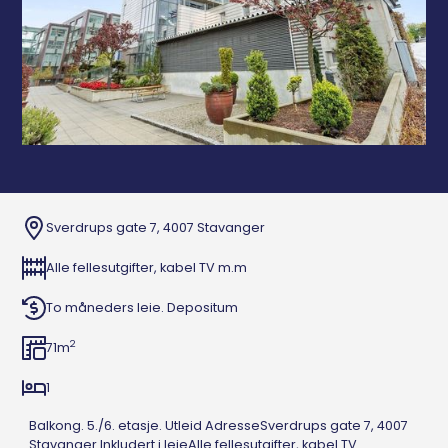
Sverdrups gate 7, 4007 Stavanger
Alle fellesutgifter, kabel TV m.m
To måneders leie. Depositum
2
71
m
1
Balkong. 5./6. etasje. Utleid AdresseSverdrups gate 7, 4007
Stavanger Inkludert i leieAlle fellesutgifter, kabel TV